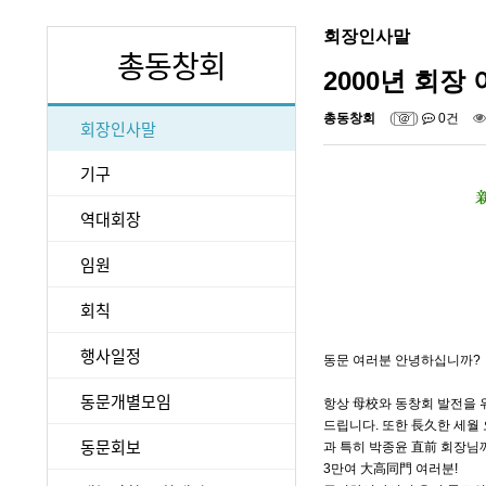
회장인사말
총동창회
2000년 회장 
총동창회
(
)
0건
회장인사말
기구
역대회장
임원
회칙
행사일정
동문 여러분 안녕하십니까?
동문개별모임
항상 母校와 동창회 발전을 
드립니다. 또한 長久한 세월
동문회보
과 특히 박종윤 直前 회장님
3만여 大高同門 여러분!