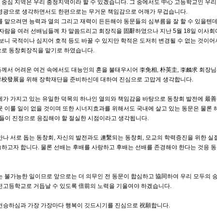
중심 지역은 우리 충청지역이라 할 수 있겠습니다. 그 중에서도 中心 고등학교인 우리
 영광으로 생각하면서도 한편으로는 무거운 책임감으로 어깨가 무겁습니다.
를 맡으려면 능력과 열의 그리고 재력이 든든해야 동문들의 심부름을 잘 할 수 있을텐
모자람을 여러 선배님들께 차 말씀드리고 회장직을 固辭하였으나 지난 5월 18일 이사
 보니 국적이나 심지어 호적 등도 바꿀 수 있지만 학적은 도저히 변경될 수 없는 것이
으로 동창회장직을 맡기로 하였습니다.
께서 어려운 여건 속에서도 대능인의 혼을 불태우시어 李免相, 朴英圭, 李麟求 회
母校發展을 위해 장학재단을 준비하신데 대하여 진심으로 고맙게 생각합니다.
제가 가지고 있는 유일한 덕목의 하나인 열의와 책임감을 바탕으로 동창회 발전에 最善
못 이룰 일이 없을 것이며 또한 시너지효과를 위해서도 국내에 살고 있는 동문은 물론
들이 진정으로 응집해야 할 절실한 시점이라고 생각됩니다.
만나 서로 돕는 동창회, 자신의 발전과도 連繫되는 동창회, 모교의 학력증진을 위한 실
하고자 합니다. 물론 선배는 후배를 사랑하고 후배는 선배를 존경해야 한다는 것응 
는 불가능한 일이므로 앞으로는 더 의무인 전 동문이 합심하고 協同하여 우리 모두의 
전고등학교로 거듭날 수 있도록 倍前의 노력을 기울여야 하겠습니다.
 건승하심과 가장 가장마다 행복이 깃드시기를 진심으로 祝願합니다.