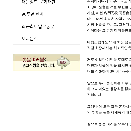
대능장학 문화재단
주지하시다시피 우리 국토의 
회장에 선출된 것을 무한한
90주년 행사
사실, 이런 名門高校 同窓會
다. 그래서 本人은 자격이 
치의 下命을 주시고, 그러다
최근회비납부동문
신이라는 그 한가지 이유만
오시는길
다행스럽게도 역대 회장 님들
직전 회장께서는 체계적인 
저도 이러한 기반을 토대로 
대전과 서울이 힘을 합치면 
대를 강화하며 3만여 대능인
앞으로 우리 동창회는 자주 
하고 재미있는 동창회를 指向
것입니다.
그러나 이 모든 일은 혼자서
의 부흥은 물론 세계속의 대
끌으로 동문 여러분 모두의