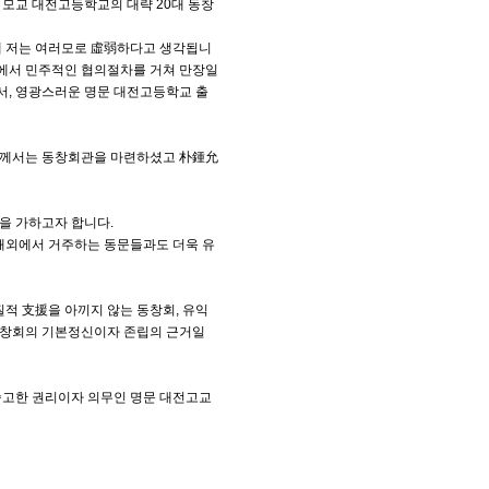
 모교 대전고등학교의 대략 20대 동창
데 저는 여러모로 虛弱하다고 생각됩니
회에서 민주적인 협의절차를 거쳐 만장일
어서, 영광스러운 명문 대전고등학교 출
장님께서는 동창회관을 마련하셨고 朴鍾允
을 가하고자 합니다.
 해외에서 거주하는 동문들과도 더욱 유
질적 支援을 아끼지 않는 동창회, 유익
동창회의 기본정신이자 존립의 근거일
숭고한 권리이자 의무인 명문 대전고교