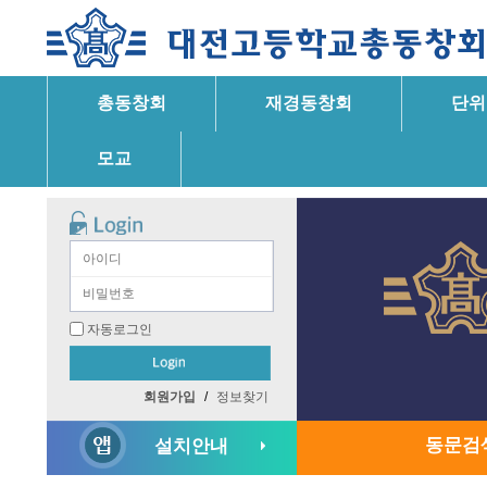
총동창회
재경동창회
단위
모교
자동로그인
회원가입
/
정보찾기
동문검
설치안내