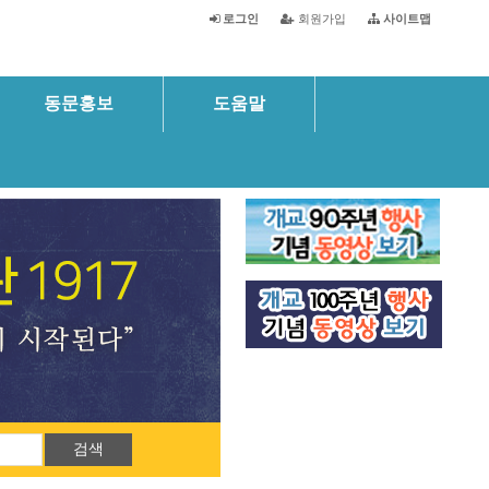
로그인
회원가입
사이트맵
동문홍보
도움말
회장인사말
검색