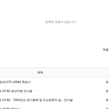
등록된 댓글이 없습니다.
댓글
제목
평(沈大平) (38회) 취임사
총
성 (37회) 송년의밤 인사말
총
성 (37회)「2003년도 정기총회 및 모교방문의 날」인사말
총