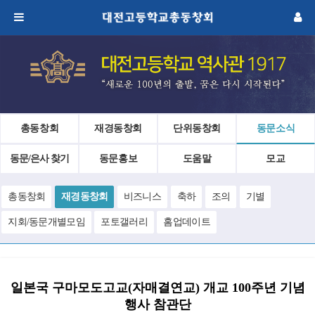
총동창회
재경동창회
단위동창회
동문소식
동문/은사 찾기
동문홍보
도움말
모교
총동창회
재경동창회
비즈니스
축하
조의
기별
지회/동문개별모임
포토갤러리
홈업데이트
일본국 구마모도고교(자매결연교) 개교 100주년 기념
행사 참관단