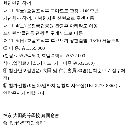
환영만찬 참석
ㅇ 11. 3(金) 호텔조식후 구마모도 관광 - 100주년
기념행사 참석, 기념행사후 선편으로 운젠이동
ㅇ 11. 4(土) 운젠국립공원 관광후 아리타로 이동
포세린박물관등 관광후 우레시노로 이동
ㅇ 11. 5(日) 호텔조식후 후꾸오까 공항출발, 15:10 서울도착
③ 비 용: ￦1,359,000
(항공료 ￦254,500, 호텔숙박비 ￦572,000
식대,입장료,버스,가이드, 기타비용 ￦532,500)
④ 참관단모집인원: 大田 및 在京會員 30명(선착순으로 접수에
정)
⑤ 참가신청: 9월 25일까지 동창회 사무실(TEL 2278-8868)로
연락주시기 바랍니다.
在京 大田高等學校 總同窓會
會 長 宋 梓(직인생략)