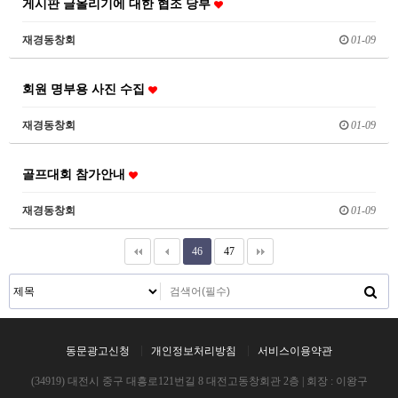
게시판 글올리기에 대한 협조 당부
재경동창회
01-09
회원 명부용 사진 수집
재경동창회
01-09
골프대회 참가안내
재경동창회
01-09
46
47
동문광고신청
개인정보처리방침
서비스이용약관
(34919) 대전시 중구 대흥로121번길 8 대전고동창회관 2층 | 회장 : 이왕구