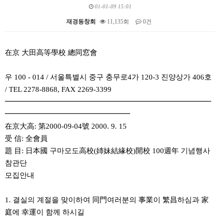
01-01-09 15:01
재경동창회
11,135회
0건
본문
在京 大田高等學校 總同窓會
우 100 - 014 / 서울특별시 중구 충무로4가 120-3 진양상가 406호
/ TEL 2278-8868, FAX 2269-3399
━━━━━━━━━━━━━━━━━━━━━━━━━━━━
━━━━━━━━━━━━━━━━━
在京大高: 第2000-09-04號 2000. 9. 15
受 信: 全會員
題 目: 日本國 구마모도高校(姉妹結緣校)開校 100週年 기념행사
참관단
모집안내
1. 결실의 계절을 맞이하여 同門여러분의 事業이 繁昌하심과 家
庭에 幸運이 함께 하시길