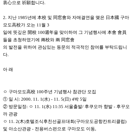
衷心으로 祈願합니다.
2. 지난 1985년에 本校 및 同窓會와 자매결연을 맺은 日本國 구마
모도高校가 오는 11월 3
일에 뜻깊은 開校 100週年을 맞이하여 그 기념행사에 本會 會員
들을 초청하였기에 兩校와 兩 同窓會
의 발전을 위하여 관심있는 동문의 적극적인 참여를 부탁드립니
다.
아 래
ㅇ 구마모도高校 100주년 기념행사 참관단 모집
① 일 시: 2000. 11. 1(水) - 11. 5(日) 4박 5일
② 방문일정: ㅇ 11. 1(水) 11:35 서울출발/ 후쿠오까 향발 - 후꾸오
까 관광
ㅇ 11. 2(木)호텔조식후친선골프대회(구마모도공항칸트리클럽)
및 아소산관광 - 전용버스편으로 구마모도 이동,