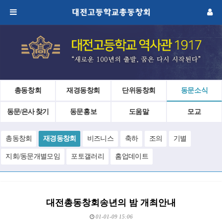
총동창회
재경동창회
단위동창회
동문소식
동문/은사 찾기
동문홍보
도움말
모교
총동창회
재경동창회
비즈니스
축하
조의
기별
지회/동문개별모임
포토갤러리
홈업데이트
대전총동창회송년의 밤 개최안내
01-01-09 15:06