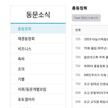
총동창회
동문소식
Total 750건
4 페이지
총동창회
번호
재경동창회
705
‘2023 대능가족
비즈니스
704
70회 졸업 30주년
703
젊은대고회 주최 졸
축하
702
제30대 총동창회 
조의
701
3•8민주의거 자료
기별
700
모교 임태섭 선생님
지회/동문개별모임
699
모교 운동부(야구부
포토갤러리
698
모교 교직원 퇴임식