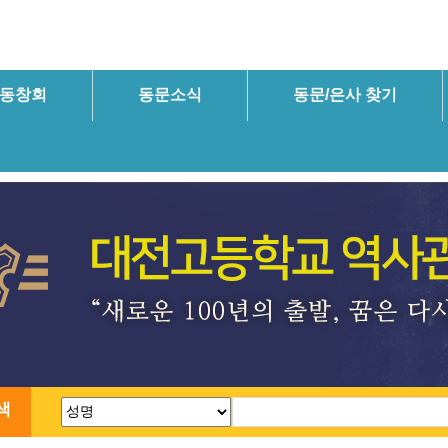
동창회
동문소식
동문/은사 찾기
색