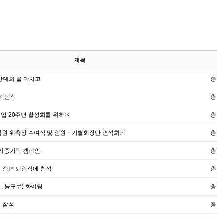
제목
등반대회’를 마치고
총
 기념식
총
업 20주년 활성화를 위하여
총
임원 위촉장 수여식 및 임원ㆍ기별회장단 연석회의
총
 기증기탁 캠페인
총
 정년 퇴임식에 참석
총
, 농구부) 화이팅
총
 참석
총