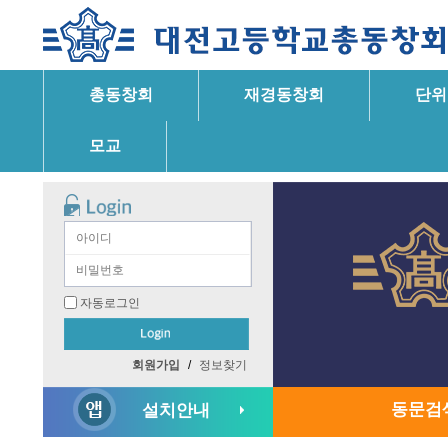
총동창회
재경동창회
단위
모교
자동로그인
회원가입
/
정보찾기
동문검
설치안내