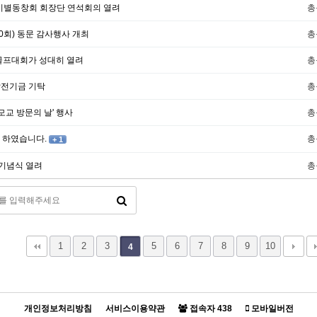
기별동창회 회장단 연석회의 열려
총
0회) 동문 감사행사 개최
총
골프대회가 성대히 열려
총
발전기금 기탁
총
 모교 방문의 날' 행사
총
 하였습니다.
총
+ 1
 기념식 열려
총
1
2
3
5
6
7
8
9
10
4
개인정보처리방침
서비스이용약관
접속자
438
모바일버전