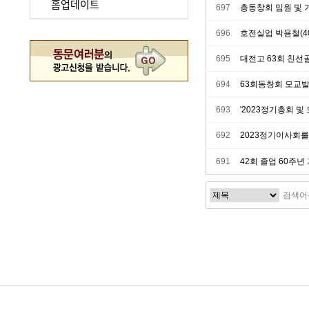
홈업데이트
697
총동창회 임원 및 
696
호전실업 박용철(4
695
대전고 63회 친선
694
63회동창회 모교
693
'2023정기총회 및
692
2023정기이사회를
691
42회 졸업 60주년
처음
다음
맨끝