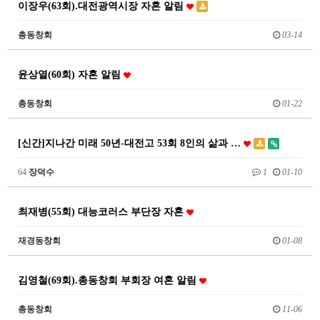
이장우(63회).대전광역시장 자혼 알림
총동창회
03-14
윤상열(60회) 자혼 알림
총동창회
01-22
[신간]지나간 미래 50년-대전고 53회 8인의 삶과 …
64
장덕수
1
01-10
최재병(55회) 대능코러스 부단장 자혼
재경동창회
01-08
김영철(69회).총동창회 부회장 여혼 알림
총동창회
11-06