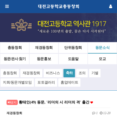
총동창회
재경동창회
단위동창회
동문소식
동문/은사 찾기
동문홍보
도움말
모교
총동창회
재경동창회
비즈니스
축하
조의
기별
지회/동문개별모임
포토갤러리
홈업데이트
황태인(49) 동문, '리더의 시 리더의 격' 출간
공지
재경동창회
1
12-20