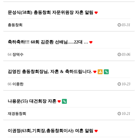
문성식(58회) 총동창회 자문위원장 자혼 알림
총동창회
03-31
축하축하!!! 60회 김준환 선배님.....22대 …
64
장덕수
03-06
김영진 총동창회장님, 자혼 & 축하드립니다.
66
이종한
10-23
나용운(55) 대건회장 자혼
재경동창회
10-21
이권정(63회,기회장,총동창회이사) 여혼 알림