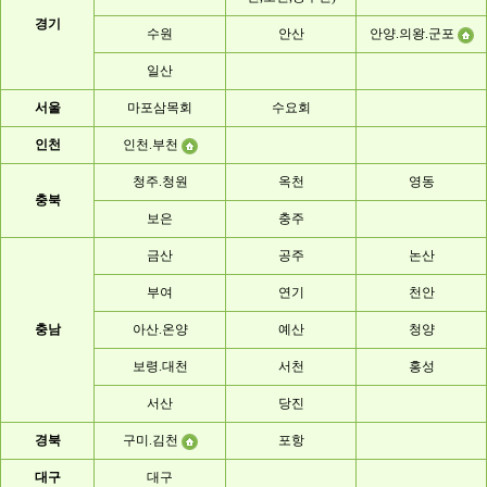
경기
수원
안산
안양.의왕.군포
일산
서울
마포삼목회
수요회
인천
인천.부천
청주.청원
옥천
영동
충북
보은
충주
금산
공주
논산
부여
연기
천안
충남
아산.온양
예산
청양
보령.대천
서천
홍성
서산
당진
경북
구미.김천
포항
대구
대구