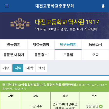
총동창회
재경동창회
단위동창회
동문소식
동문/은사 찾기
동문홍보
도움말
모교
기수
지역
대학
해외
※ 지역내의 소식을 알려드립니다. 해당지역을 클릭하세요
( 홈 아이콘이 있는 지역에는
홈페이지가 있습니다 )
강원
강릉
원주
춘천
경기북부(의정부,연
고양,파주
성남.용인
천,포천,동두천)