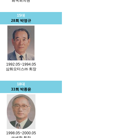
前국회의원
15대
28회 박영규
1992.05~1994.05
삼화모터스㈜ 회장
18대
33회 박종윤
1998.05~2000.05
㈜세창 회장