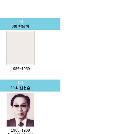
3대
3회 박남석
1956~1959
6대
11회 신현술
1965~1968