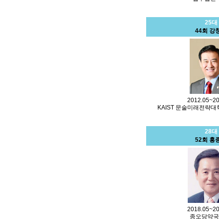
25대
44회 강
2012.05~20
KAIST 문술미래전략
28대
52회 홍
2018.05~20
종오당약국