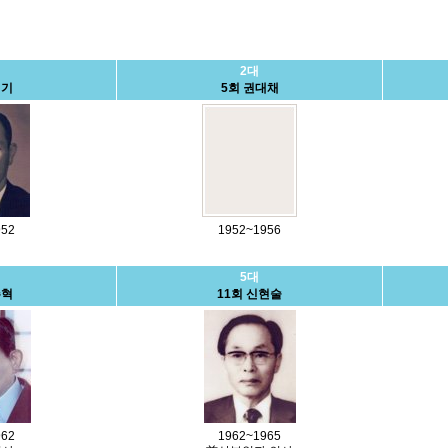
2대
재기
5회 권대채
952
1952~1956
5대
주혁
11회 신현술
962
1962~1965