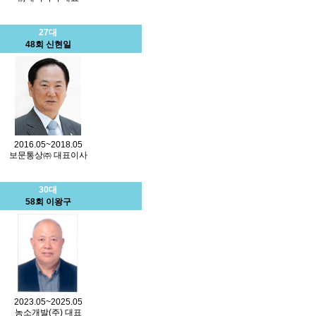
27대
48회 신현일
2016.05~2018.05
보문통상㈜ 대표이사
30대
58회 이왕구
2023.05~2025.05
농소개발(주) 대표