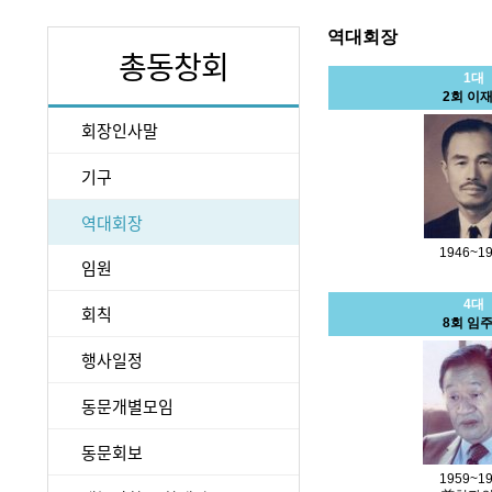
역대회장
총동창회
1대
2회 이
회장인사말
기구
역대회장
1946~1
임원
4대
회칙
8회 임
행사일정
동문개별모임
동문회보
1959~1