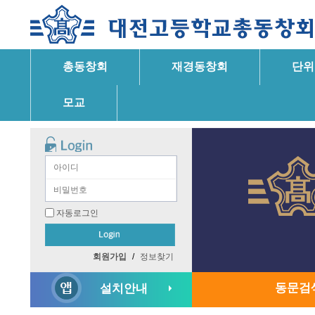
총동창회
재경동창회
단위
모교
자동로그인
회원가입
/
정보찾기
동문검
설치안내