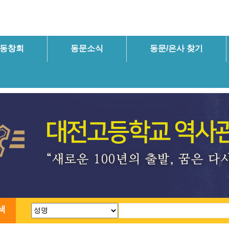
동창회
동문소식
동문/은사 찾기
색