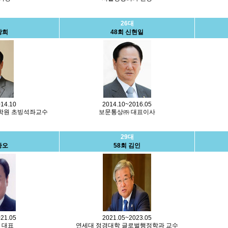
26대
창희
48회 신현일
14.10
2014.10~2016.05
대학원 초빙석좌교수
보문통상㈜ 대표이사
29대
종오
58회 김인
21.05
2021.05~2023.05
 대표
연세대 정경대학 글로벌행정학과 교수