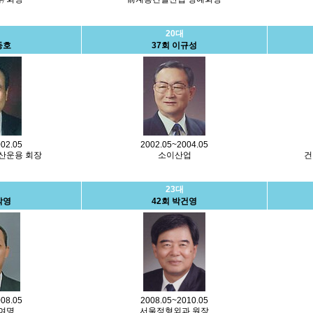
20대
동호
37회 이규성
02.05
2002.05~2004.05
산운용 회장
소이산업
건
23대
각영
42회 박건영
08.05
2008.05~2010.05
여명
서울정형외과 원장