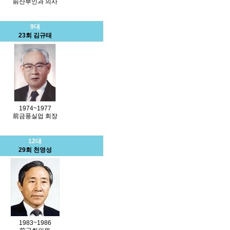
前산부인과 의사
9대
23회 김규태
1974~1977
前금풍실업 회장
12대
29회 천영성
1983~1986