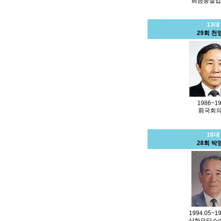
前금풍실업
13대
29회 천
1986~1
前국회
16대
28회 박
1994.05~19
삼화모터스㈜