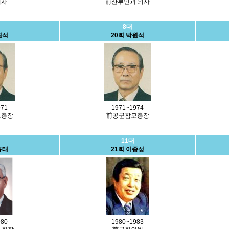
의사
前산부인과 의사
8대
원석
20회 박원석
971
1971~1974
모총장
前공군참모총장
11대
규태
21회 이종성
980
1980~1983