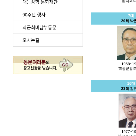
대능장학 문화재단
前치과
90주년 행사
7대
20회 박
최근회비납부동문
오시는길
1968~1
前공군참
10대
23회 김
1977~1