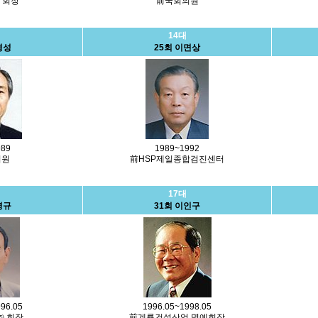
 회장
前국회의원
14대
영성
25회 이면상
989
1989~1992
의원
前HSP제일종합검진센터
17대
영규
31회 이인구
96.05
1996.05~1998.05
 회장
前계룡건설산업 명예회장