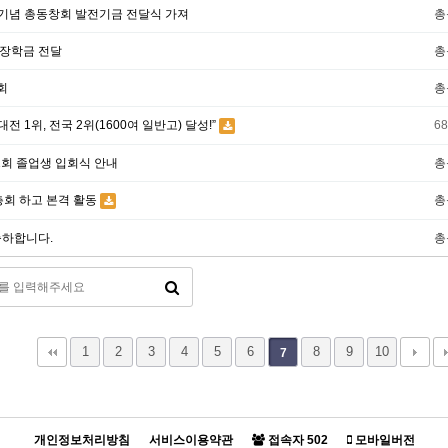
년 기념 총동창회 발전기금 전달식 가져
총
장학금 전달
총
회
총
전 1위, 전국 2위(1600여 일반고) 달성!”
6
회 졸업생 입회식 안내
총
총회 하고 본격 활동
총
축하합니다.
총
1
2
3
4
5
6
8
9
10
7
개인정보처리방침
서비스이용약관
접속자
502
모바일버전