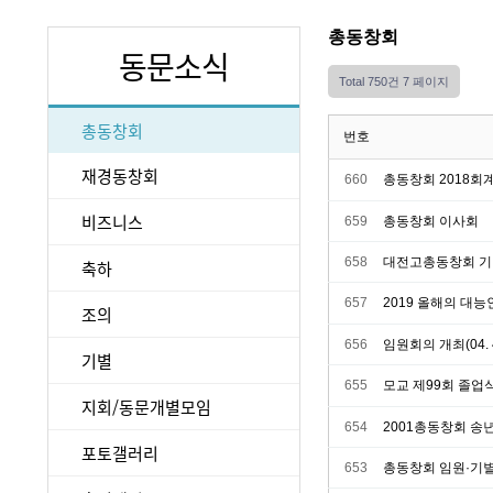
총동창회
동문소식
Total 750건
7 페이지
총동창회
번호
재경동창회
660
총동창회 2018회
비즈니스
659
총동창회 이사회
658
대전고총동창회 기
축하
657
2019 올해의 대
조의
656
임원회의 개최(04. 4
기별
655
모교 제99회 졸업
지회/동문개별모임
654
2001총동창회 송
포토갤러리
653
총동창회 임원·기