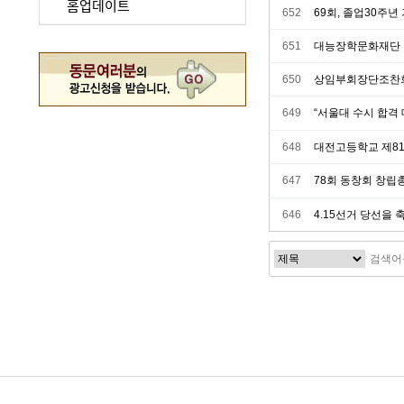
홈업데이트
652
69회, 졸업30주
651
대능장학문화재단 
650
상임부회장단조찬
649
“서울대 수시 합격 대
648
대전고등학교 제81
647
78회 동창회 창립
646
4.15선거 당선을 
처음
다음
맨끝