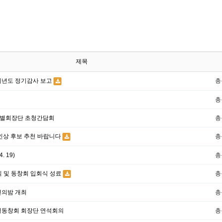
제목
계년도 정기감사 보고
총
총
별회장단 초청간담회
총
능인상 후보 추천 바랍니다
총
. 19)
총
식 및 동창회 입회식 성료
총
년의밤 개최
총
별동창회 회장단 연석회의
총