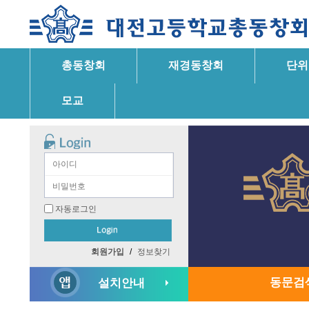
총동창회
재경동창회
단위
모교
자동로그인
회원가입
/
정보찾기
동문검
설치안내