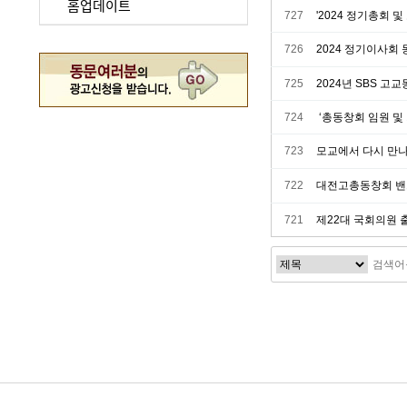
홈업데이트
727
'2024 정기총회 
726
2024 정기이사회 동
725
2024년 SBS 고
724
‘총동창회 임원 및
723
모교에서 다시 만나요
722
대전고총동창회 밴드
721
제22대 국회의원 
처음
다음
맨끝