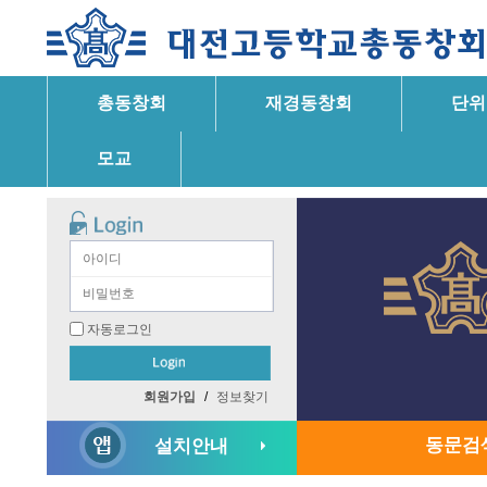
총동창회
재경동창회
단위
모교
자동로그인
회원가입
/
정보찾기
동문검
설치안내