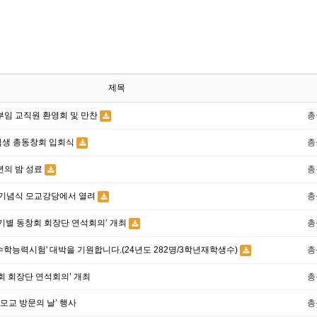
제목
규부임 교직원 환영회 및 만찬
총
졸업생 총동창회 입회식
총
년의 밤 성료
총
년 기념식 모교강당에서 열려
총
 기별 동창회 회장단 연석회의’ 개최
총
수학능력시험' 대박을 기원합니다.(24년도 282명/3학년재학생수)
총
창회 회장단 연석회의’ 개최
총
 모교 방문의 날’ 행사
총