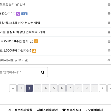
및 모교방문의 날' 안내
총
영상(5.13)
총
+ 1
교동창 골프대회 선수 선발전 알림
총
 기별 동창회 회장단 연석회의’ 개최
총
!(53회 50주년 행사 등)
총
 1,000번째 가입자는?
총
출마자(서울 및 수도권)
재
1
3
4
5
6
7
8
9
10
2
개인정보처리방침
서비스이용약관
접속자
531
모바일버전