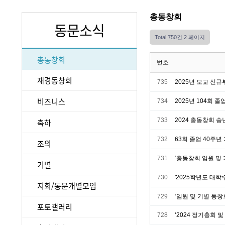
총동창회
동문소식
Total 750건
2 페이지
총동창회
번호
재경동창회
735
2025년 모교 신
비즈니스
734
2025년 104회 
733
2024 총동창회 송
축하
732
63회 졸업 40주
조의
731
‘총동창회 임원 및
기별
730
'2025학년도 대학
지회/동문개별모임
729
‘임원 및 기별 동
포토갤러리
728
‘2024 정기총회 및