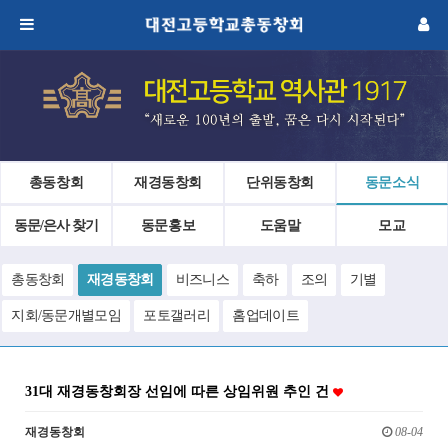
총동창회
재경동창회
단위동창회
동문소식
동문/은사 찾기
동문홍보
도움말
모교
총동창회
재경동창회
비즈니스
축하
조의
기별
지회/동문개별모임
포토갤러리
홈업데이트
31대 재경동창회장 선임에 따른 상임위원 추인 건
재경동창회
08-04