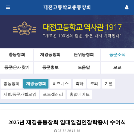
총동창회
재경동창회
단위동창회
동문소식
동문/은사 찾기
동문홍보
도움말
모교
총동창회
재경동창회
비즈니스
축하
조의
기별
지회/동문개별모임
포토갤러리
홈업데이트
2025년 재경총동창회 일대일결연장학증서 수여식
25-11-20 11:16