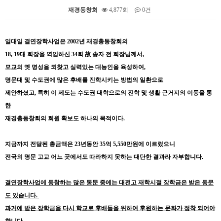
재경동창회
4,877회
0건
본문
일대일 결연장학사업은 2002년 재경총동창회의
18, 19대 회장을 역임하신 34회 故 송자 전 회장님께서,
모교의 옛 명성을 되찾고 실력있는 대능인을 육성하여,
명문대 및 수도권에 많은 후배를 진학시키는 방법의 일환으로
제안하셨고,
특히 이 제도는 수도권 대학으로의 진학 및
생활 근거지의 이동을 통
한
재경총동창회의 회원 확보도
하나의 목적이다.
지금까지 전달된 총금액은 23년동안 35억 5,550만원에 이르렀으니
전국의 명문 고교 어느 곳에서도 따라하지 못하는
대단한 결과라 자부합니다.
결연장학사업에 동참하는 많은 동문 중에는 대전고 재학시절 장학금은 받은 동문
도 있습니다.
과거에 받은 장학금을 다시 학교로 후배들을 위하여 후원하는 문화가 정착 되어야