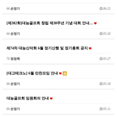
66
손정기
06-25
[제382회]대능골프회 창립 제38주년 기념 대회 안내…
66
손정기
05-30
제74차 대능산악회 6월 정기산행 및 정기총회 공지
70
정정묵
05-27
[대고테크노] 6월 만찬모임 안내
66
손정기
05-18
대능골프회 임원회의 안내
66
손정기
05-11