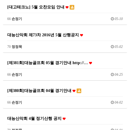
[대고테크노] 5월 오찬모임 안내
66
손정기
05-10
대능산악회 제73차 2016년 5월 산행공지
70
정정묵
05-02
[제381회]대능골프회 05월 경기안내 http://…
66
손정기
04-25
[제380회]대능골프회 04월 경기안내
66
손정기
04-02
대능산악회 4월 정기산행 공지