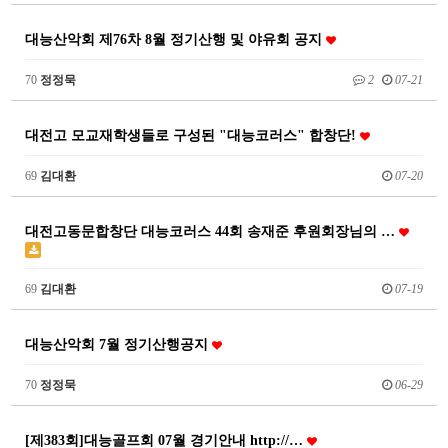
대능산악회 제76차 8월 정기산행 및 야유회 공지
70
정정묵
2
07-21
대전고 모교재학생들로 구성된 "대능코러스" 합창단!
69
김대환
07-20
대전고동문합창단 대능코러스 44회 송재준 후원회장님의 …
69
김대환
07-19
대능산악회 7월 정기산행공지
70
정정묵
06-29
[제383회]대능골프회 07월 경기안내 http://…