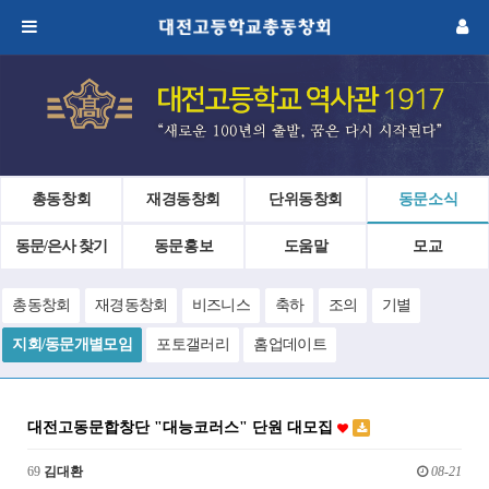
총동창회
재경동창회
단위동창회
동문소식
동문/은사 찾기
동문홍보
도움말
모교
총동창회
재경동창회
비즈니스
축하
조의
기별
지회/동문개별모임
포토갤러리
홈업데이트
대전고동문합창단 "대능코러스" 단원 대모집
69
김대환
08-21