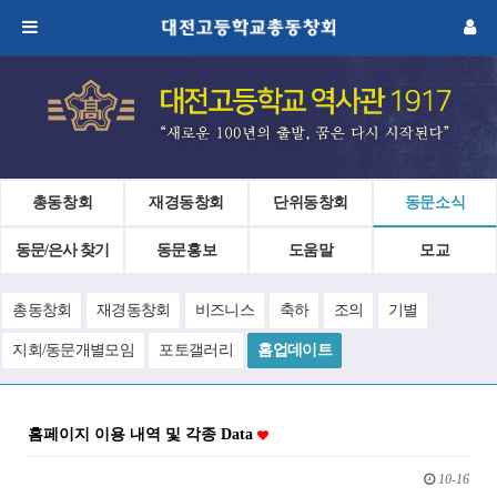
총동창회
재경동창회
단위동창회
동문소식
동문/은사 찾기
동문홍보
도움말
모교
총동창회
재경동창회
비즈니스
축하
조의
기별
지회/동문개별모임
포토갤러리
홈업데이트
홈페이지 이용 내역 및 각종 Data
10-16