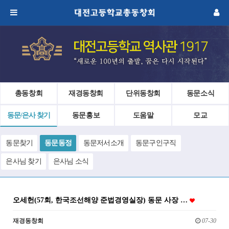
총동창회
재경동창회
단위동창회
동문소식
동문/은사 찾기
동문홍보
도움말
모교
동문찾기
동문동정
동문저서소개
동문구인구직
은사님 찾기
은사님 소식
오세헌(57회, 한국조선해양 준법경영실장) 동문 사장 …
재경동창회
07-30