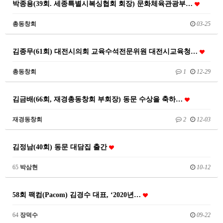
박종용(39회. 세종특별시복싱협회 회장) 문화체육관광부…
총동창회
03-25
김종무(61회) 대전시의회 교육수석전문위원 대전시교육청…
총동창회
1
12-29
김금배(66회, 재경총동창회 부회장) 동문 수상을 축하…
재경동창회
2
12-03
김정남(40회) 동문 대담집 출간
65
박삼현
10-12
58회 팩컴(Pacom) 김경수 대표, ‘2020년…
64
장덕수
09-22