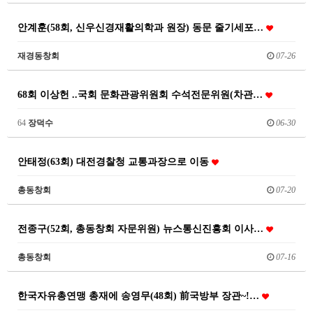
안계훈(58회, 신우신경재활의학과 원장) 동문 줄기세포…
재경동창회
07-26
68회 이상헌 ..국회 문화관광위원회 수석전문위원(차관…
64
장덕수
06-30
안태정(63회) 대전경찰청 교통과장으로 이동
총동창회
07-20
전종구(52회, 총동창회 자문위원) 뉴스통신진흥회 이사…
총동창회
07-16
한국자유총연맹 총재에 송영무(48회) 前국방부 장관~!…