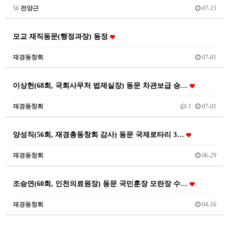
56
전양근
07-15
모교 재직동문(행정과장) 동정
재경동창회
07-01
이상헌(68회, 국회사무처 법제실장) 동문 차관보급 승…
재경동창회
1
07-01
양성직(56회, 재경총동창회 감사) 동문 국제로타리 3…
재경동창회
06-29
조승연(60회, 인천의료원장) 동문 국민훈장 모란장 수…
재경동창회
04-16