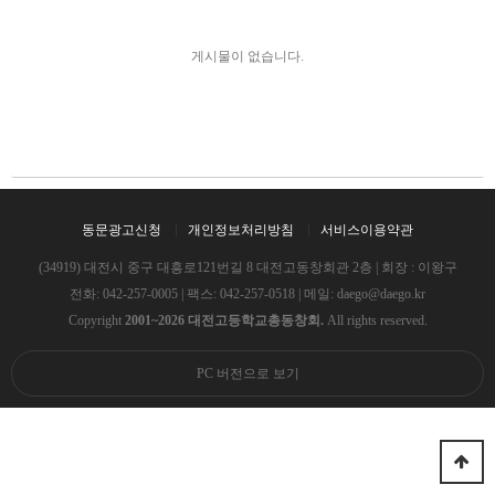
게시물이 없습니다.
동문광고신청
개인정보처리방침
서비스이용약관
(34919) 대전시 중구 대흥로121번길 8 대전고동창회관 2층 | 회장 : 이왕구
전화:
042-257-0005
| 팩스: 042-257-0518 | 메일:
daego@daego.kr
Copyright
2001~2026 대전고등학교총동창회.
All rights reserved.
PC 버전으로 보기