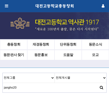
총동창회
재경동창회
단위동창회
동문소식
동문/은사 찾기
동문홍보
도움말
모교