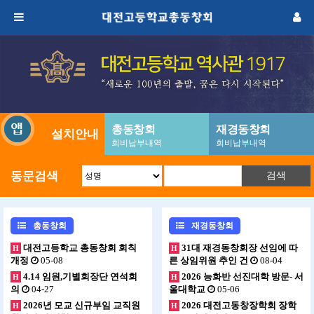
총동창회
재경동창회
설치안내
회비납부내역
회비납부내역
동문검색
검색
총동창회
재경동창회
대전고등학교 총동창회 회칙
31대 재경동창회장 선임에 따
H
H
개정
05-08
른 상임위원 추인 건
08-04
4.14 임원,기별회장단 연석회
2026 능화반 선진대학 방문- 서
H
H
의
04-27
울대학교
05-06
2026년 모교 신규부임 교직원
2026 대전고동창장학회 장학
H
H