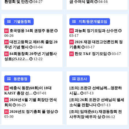
환영회 및 만찬
04-27
금 수여식 열려
04-16
기별동창회
지회/동문개별모임
호국영웅 54회 권영주 동문
과능회 정기모임과 산수연
H
H
06-26
03-17
대전고등학교 제85회 졸업 20
2026 재경 대전고언론인회 정
H
H
주년 기념 행사
03-04
기총회
03-17
84회동창회 20주년 기념행사
한모 T&F 정기모임
03-17
H
H
성료(25.12.2…
12-22
동문동정
경조사
배충식 동문(60회)이 18대
[조의] 조완규 선배님께....영문하
H
KAIST 총장 선…
07-01
시길...
07-13
2026년 6월 기별 회장단 연석
[조의] 26회 조완규 선배님의 별세
H
회의
06-25
소식을 전합니다
07-13
2026년도 정기총회 풀 영상
[조의] 임재준(61) 재경동창회 전
H
05-30
사무처장 배우자 상
06-12