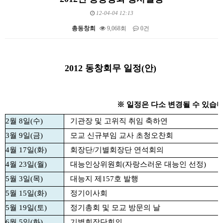
12-04-04 12:13
총동창회
9,068회
0건
본문
2012 동창회무 일정(안)
※ 일정은 다소 변경될 수 있습니
2월 8일(수)
기관장 및 고위직 취임 축하연
3월 9일(금)
모교 신규부임 교사 초청오찬회
4월 17일(화)
회장단/기별회장단 연석회의
4월 23일(월)
대능인상위원회(자랑스러운 대능인 선정)
5월 3일(목)
대능지 제157호 발행
5월 15일(화)
정기이사회
5월 19일(토)
정기총회 및 모교 방문의 날
6월 5일(화)
기별회장단회의