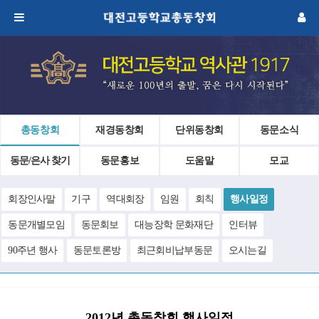
총동창회
재경동창회
단위동창회
동문소식
동문/은사 찾기
동문홍보
도움말
모교
회장인사말
기구
역대회장
임원
회칙
행사일정
동문개별모임
동문회보
대능장학 문화재단
인터뷰
90주년 행사
동문토론방
최근회비납부동문
오시는길
2012년 총동창회 행사일정