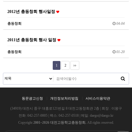
2012년 총동창회 행사일정
총동창회
04-04
2011년 총동창회 행사 일정
총동창회
01-20
1
2
동문광고신청
개인정보처리방침
서비스이용약관
(34919) 대전시 중구 대흥로121번길 8 대전고동창회관 2층 | 회장 : 이왕구
전화:
042-257-0005
| 팩스: 042-257-0518 | 메일:
daego@daego.kr
Copyright
2001~2026 대전고등학교총동창회.
All rights reserved.