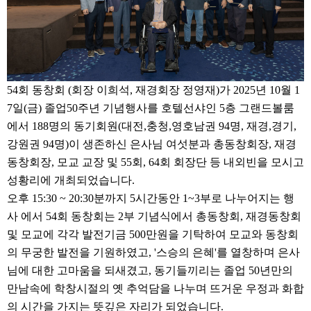
54회 동창회 (회장 이희석, 재경회장 정영재)가 2025년 10월 1
7일(금) 졸업50주년 기념행사를 호텔선샤인 5층 그랜드볼룸
에서 188명의 동기회원(대전,충청,영호남권 94명, 재경,경기,
강원권 94명)이 생존하신 은사님 여섯분과 총동창회장, 재경
동창회장, 모교 교장 및 55회, 64회 회장단 등 내외빈을 모시고
성황리에 개최되었습니다.
오후 15:30 ~ 20:30분까지 5시간동안 1~3부로 나누어지는 행
사 에서 54회 동창회는 2부 기념식에서 총동창회, 재경동창회
및 모교에 각각 발전기금 500만원을 기탁하여 모교와 동창회
의 무궁한 발전을 기원하였고, '스승의 은혜'를 열창하며 은사
님에 대한 고마움을 되새겼고, 동기들끼리는 졸업 50년만의
만남속에 학창시절의 옛 추억담을 나누며 뜨거운 우정과 화합
의 시간을 가지는 뜻깊은 자리가 되었습니다.