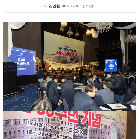
54
조영환
5,059회
0건
본문