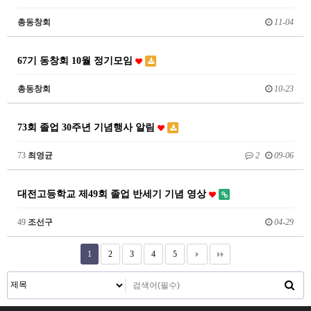
총동창회
11-04
67기 동창회 10월 정기모임
총동창회
10-23
73회 졸업 30주년 기념행사 알림
73
최영균
2
09-06
대전고등학교 제49회 졸업 반세기 기념 영상
49
조선구
04-29
1
2
3
4
5