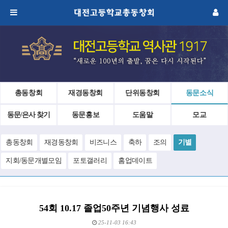
총동창회
재경동창회
단위동창회
동문소식
동문/은사 찾기
동문홍보
도움말
모교
총동창회
재경동창회
비즈니스
축하
조의
기별
지회/동문개별모임
포토갤러리
홈업데이트
54회 10.17 졸업50주년 기념행사 성료
25-11-03 16:43